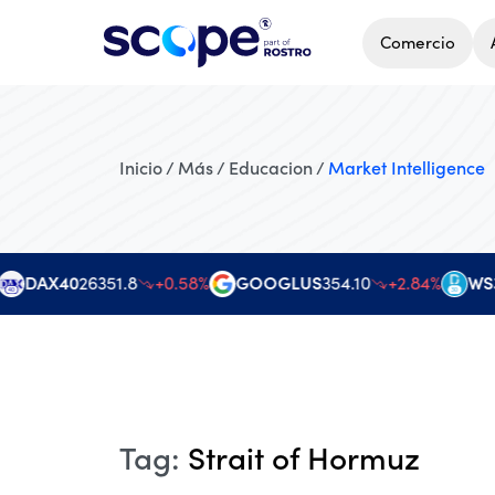
Comercio
Inicio / Más / Educacion /
Market Intelligence
DAX40
26351.8
+0.58%
GOOGLUS
354.10
+2.84%
WS3
Tag
:
Strait of Hormuz