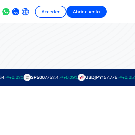
Acceder
Abrir cuenta
4
+0.02%
SP500
7752.4
+0.29%
USDJPY
157.776
+0.05%