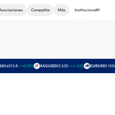
Asociaciones
Compañía
Más
Institucional
0
54013.8
+0.81%
XAGUSD
63.530
+1.42%
EURUSD
1.1558