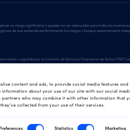
plican un riesgo significativo y pueden no ser adecuadas para todos los inversore
asegúrese de que entiende perfectamente los riesgos y busque asesoramiento indep
orizada y regulada por la Comisión de Servicios Financieros de Belice ("FSC") en
encia y conocerle mejor. Al visitar nuestro sitio web con su navegador configurad
alise content and ads, to provide social media features and
e information about your use of our site with our social medi
s partners who may combine it with other information that y
they’ve collected from your use of their services.
terminadas jurisdicciones. Lea cuidadosamente nuestro
documento Países restring
Preferences
Statistics
Marketing