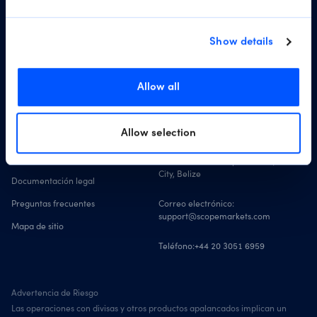
regulativas, flexibles, rentables, innovadoras, y que
colocan al cliente en primer lugar.
Show details
Allow all
Enlaces rápidos
Contáctenos
Allow selection
Dirección:
Forex
6160, Park Avenue, Buttonwood Bay,
Abrir cuenta
Lower Flat Office Space Front, Belize
City, Belize
Documentación legal
Preguntas frecuentes
Correo electrónico:
support@scopemarkets.com
Mapa de sitio
Teléfono:
+44 20 3051 6959
Advertencia de Riesgo
Las operaciones con divisas y otros productos apalancados implican un