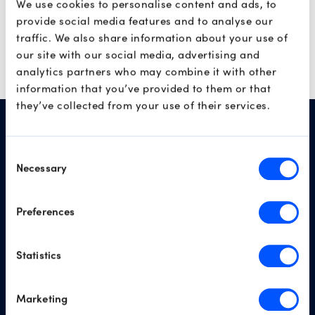
We use cookies to personalise content and ads, to
provide social media features and to analyse our
traffic. We also share information about your use of
our site with our social media, advertising and
analytics partners who may combine it with other
information that you’ve provided to them or that
they’ve collected from your use of their services.
Consent
Necessary
Selection
Scope Markets ofrece servicios de comercio institucional
Preferences
y minorista a empresarios y comerciantes de todo el
mundo. Nuestro equipo de gerencia cuenta con más de
20 años de experiencia en la industria, y estamos
Statistics
orgullosos de las asociaciones construídas a lo largo de
los años. Ya sea empresa o individuo, Scope Markets
Marketing
tiene una amplia gama de soluciones comerciales