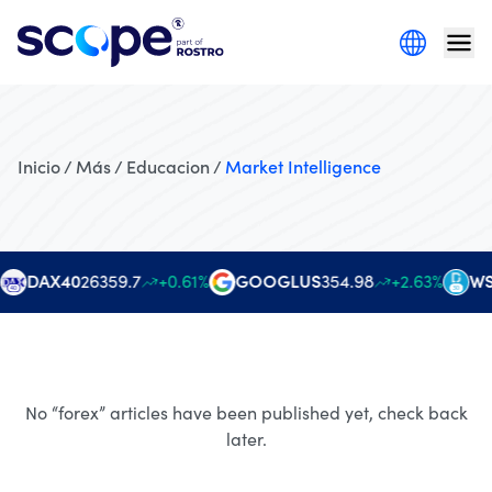
Inicio / Más / Educacion /
Market Intelligence
DAX40
26359.7
+0.61%
GOOGLUS
354.98
+2.63%
WS
No “
forex
” articles have been published yet, check back
later.