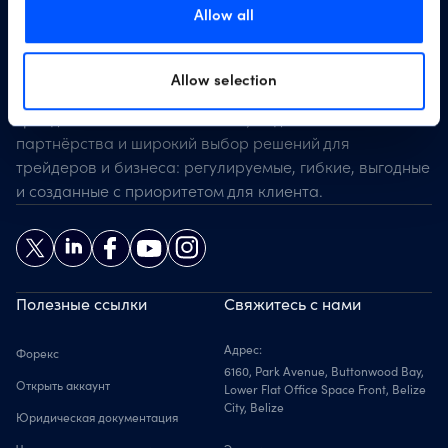
Allow all
Allow selection
Scope Markets — ваш проводник в мир глобального
трейдинга. Более 20 лет опыта, надёжные
партнёрства и широкий выбор решений для
трейдеров и бизнеса: регулируемые, гибкие, выгодные
и созданные с приоритетом для клиента.
Полезные ссылки
Свяжитесь с нами
Адрес:
Форекс
6160, Park Avenue, Buttonwood Bay,
Открыть аккаунт
Lower Flat Office Space Front, Belize
City, Belize
Юридическая документация