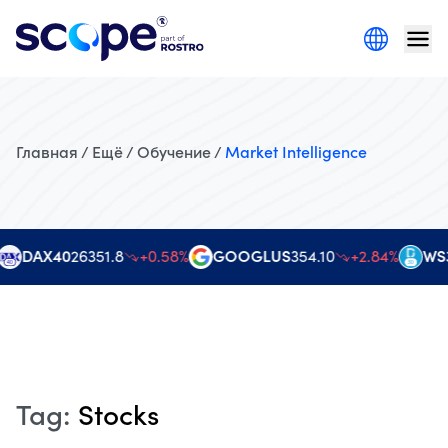
Главная / Ещё / Обучение /
Market Intelligence
DAX40
26351.8
+0.58%
GOOGLUS
354.10
+2.84%
WS3
Tag
:
Stocks