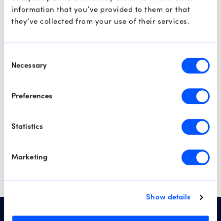
information that you’ve provided to them or that
Готовы начать
they’ve collected from your use of their services.
торговать с нами?
Consent
Necessary
Selection
Открыть аккаунт
Preferences
Попробовать демо‑аккаунт
Statistics
Marketing
Show details