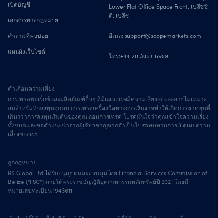
เปิดบัญชี
Lower Flat Office Space Front, เบลีซซิ
ตี, เบลีซ
เอกสารทางกฎหมาย
คำถามที่พบบ่อย
อีเมล:
support@scopemarkets.com
แผนผังเว็บไซต์
โทร:
+44 20 3051 6959
คำเตือนความเสี่ยง
การเทรดฟอเร็กซ์และผลิตภัณฑ์อื่นๆ ที่มีเลเวอเรจมีความเสี่ยงสูงและอาจไม่เหมาะ
สมสำหรับนักลงทุนทุกคน การเทรดเครื่องมือทางการเงินอาจทำให้เกิดการขาดทุนที่
เกินกว่าการลงทุนเริ่มต้นของคุณ ก่อนการเทรด โปรดมั่นใจว่าคุณเข้าใจความเสี่ยง
ทั้งหมดและขอคำแนะนำจากผู้เชี่ยวชาญหากจำเป็น
โปรดทบทวนการเปิดเผยความ
เสี่ยงของเรา
ถูกกฎหมาย
RS Global Ltd ได้รับอนุญาตและควบคุมโดย Financial Services Commission of
Belize ("FSC") ภายใต้พระราชบัญญัติอุตสาหกรรมหลักทรัพย์ปี 2021 โดยมี
หมายเลขทะเบียน 1943611