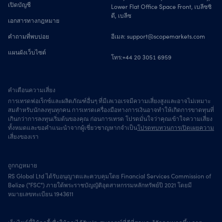
เปิดบัญชี
Lower Flat Office Space Front, เบลีซซิ
ตี, เบลีซ
เอกสารทางกฎหมาย
คำถามที่พบบ่อย
อีเมล:
support@scopemarkets.com
แผนผังเว็บไซต์
โทร:
+44 20 3051 6959
คำเตือนความเสี่ยง
การเทรดฟอเร็กซ์และผลิตภัณฑ์อื่นๆ ที่มีเลเวอเรจมีความเสี่ยงสูงและอาจไม่เหมาะ
สมสำหรับนักลงทุนทุกคน การเทรดเครื่องมือทางการเงินอาจทำให้เกิดการขาดทุนที่
เกินกว่าการลงทุนเริ่มต้นของคุณ ก่อนการเทรด โปรดมั่นใจว่าคุณเข้าใจความเสี่ยง
ทั้งหมดและขอคำแนะนำจากผู้เชี่ยวชาญหากจำเป็น
โปรดทบทวนการเปิดเผยความ
เสี่ยงของเรา
ถูกกฎหมาย
RS Global Ltd ได้รับอนุญาตและควบคุมโดย Financial Services Commission of
Belize ("FSC") ภายใต้พระราชบัญญัติอุตสาหกรรมหลักทรัพย์ปี 2021 โดยมี
หมายเลขทะเบียน 1943611